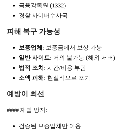
금융감독원 (1332)
경찰 사이버수사국
피해 복구 가능성
보증업체
: 보증금에서 보상 가능
일반 사이트
: 거의 불가능 (해외 서버)
법적 조치
: 시간/비용 부담
소액 피해
: 현실적으로 포기
예방이 최선
#### 재발 방지:
검증된 보증업체만 이용