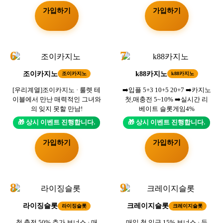
가입하기
가입하기
6
7
조이카지노
k88카지노
조이카지노
k88카지노
[우리계열]조이카지노 · 룰렛 테
➡️입플 5+3 10+5 20+7 ➡️카지노
이블에서 만난 매력적인 그녀와
첫,매충전 5~10% ➡️실시간 리
의 잊지 못할 만남!
베이트 슬롯게임4%
🎁 상시 이벤트 진행합니다.
🎁 상시 이벤트 진행합니다.
가입하기
가입하기
8
9
라이징슬롯
크레이지슬롯
라이징슬롯
크레이지슬롯
첫 충전 50% 추가 보너스 · 매
매일 첫 입금 15% 보너스 · 두