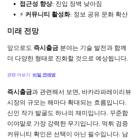
접근성 향상
: 진입 장벽 낮아짐
⚡
커뮤니티 활성화
: 정보 공유 문화 확산
미래 전망
앞으로도
즉시출금
분야는 기술 발전과 함께
더 다양한 형태로 진화할 것으로 예상됩니다.
관련 더보기:
비밀 연애방
즉시출금
과 관련해서 보면, 바카라파레이리뷰
시장의 규모는 해마다 확대되는 흐름입니다.
신인 작가 발굴도 하나의 재미입니다. 꾸준함
이야말로 가장 강력한 무기입니다. 먹튀 검증
커뮤니티 확인은 선택이 아닌 필수입니다. 남