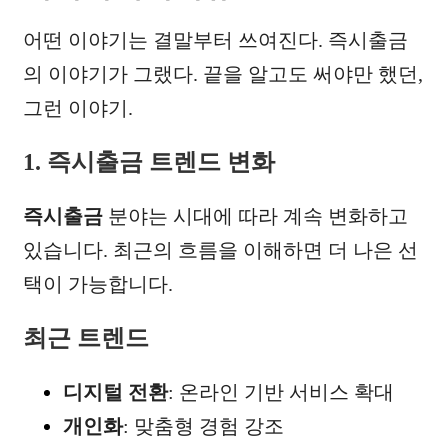
어떤 이야기는 결말부터 쓰여진다. 즉시출금
의 이야기가 그랬다. 끝을 알고도 써야만 했던,
그런 이야기.
1. 즉시출금 트렌드 변화
즉시출금
분야는 시대에 따라 계속 변화하고
있습니다. 최근의 흐름을 이해하면 더 나은 선
택이 가능합니다.
최근 트렌드
디지털 전환
: 온라인 기반 서비스 확대
개인화
: 맞춤형 경험 강조