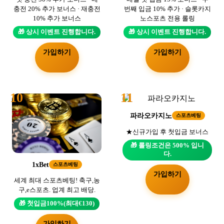
충전 20% 추가 보너스 · 재충전
번째 입금 10% 추가 · 슬롯카지
10% 추가 보너스
노스포츠 전용 롤링
🎁 상시 이벤트 진행합니다.
🎁 상시 이벤트 진행합니다.
가입하기
가입하기
10
11
파라오카지노
스포츠베팅
★신규가입 후 첫입금 보너스
🎁 롤링조건은 500% 입니
다.
1xBet
스포츠베팅
가입하기
세계 최대 스포츠베팅! 축구,농
구,e스포츠. 업계 최고 배당.
🎁 첫입금100%(최대€130)
가입하기