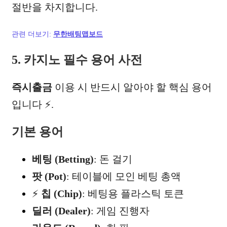
절반을 차지합니다.
관련 더보기:
무한배팅맵보드
5. 카지노 필수 용어 사전
즉시출금
이용 시 반드시 알아야 할 핵심 용어
입니다 ⚡.
기본 용어
베팅 (Betting)
: 돈 걸기
팟 (Pot)
: 테이블에 모인 베팅 총액
⚡
칩 (Chip)
: 베팅용 플라스틱 토큰
딜러 (Dealer)
: 게임 진행자