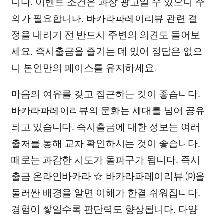
니다. 이벤트 조건은 과장 광고일 수 있으니 주
의가 필요합니다. 바카라파레이리뷰 관련 결
정을 내리기 전 반드시 주변의 의견도 들어보
세요. 즉시출금을 즐기는 데 있어 정답은 없으
니 본인만의 페이스를 유지하세요.
마음의 여유를 갖고 접근하는 것이 좋습니다.
바카라파레이리뷰의 문화는 세대를 넘어 공유
되고 있습니다. 즉시출금에 대한 정보는 여러
출처를 통해 교차 확인하시는 것이 좋습니다.
때로는 과감한 시도가 돌파구가 됩니다. 즉시
출금 온라인바카라 ☆ 바카라파레이리뷰 ⒫을
둘러싼 배경을 알면 이해가 한결 쉬워집니다.
경험이 쌓일수록 판단력도 향상됩니다. 다양