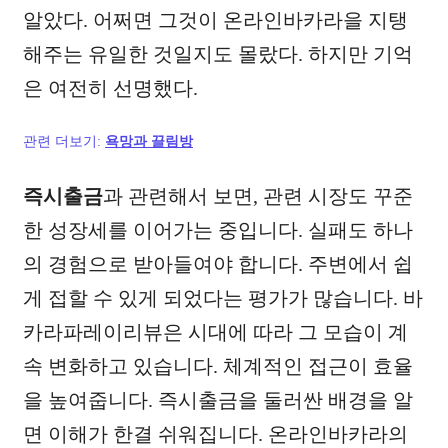
알았다. 어쩌면 그것이 온라인바카라을 지탱
해주는 유일한 것일지도 몰랐다. 하지만 기억
은 여전히 선명했다.
관련 더보기:
욕망과 끌림방
즉시출금
과 관련해서 보면, 관련 시장도 꾸준
한 성장세를 이어가는 중입니다. 실패도 하나
의 경험으로 받아들여야 합니다. 주변에서 쉽
게 접할 수 있게 되었다는 평가가 많습니다. 바
카라파레이리뷰은 시대에 따라 그 모습이 계
속 변화하고 있습니다. 체계적인 접근이 효율
을 높여줍니다. 즉시출금을 둘러싼 배경을 알
면 이해가 한결 쉬워집니다. 온라인바카라의