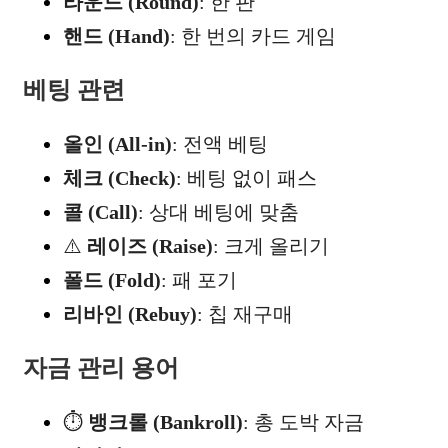
라운드 (Round)
: 한 판
핸드 (Hand)
: 한 번의 카드 게임
베팅 관련
올인 (All-in)
: 전액 베팅
체크 (Check)
: 베팅 없이 패스
콜 (Call)
: 상대 베팅에 맞춤
⚠️
레이즈 (Raise)
: 크게 올리기
폴드 (Fold)
: 패 포기
리바인 (Rebuy)
: 칩 재구매
자금 관리 용어
⏱️
뱅크롤 (Bankroll)
: 총 도박 자금