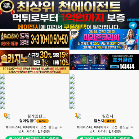
0
1
릴게임랜드
릴천지
릴게임
릴게임
체리마스터, 바다이야기, 오션, 손오공, 다
체리마스터, 바다이야기, 오션, 손오공, 다
빈치, 사파리, 알라딘등
빈치, 사파리, 알라딘등
🎁 20여개 사이트업데이트 다운로드
🎁 20여개 사이트업데이트 다운로드