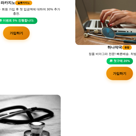
라카지노
슬롯카지노
· 회원 가입 후 첫 입금액에 대하여 30% 추가
충전.
🎁 이벤트 5% 진행합니다.
가입하기
하나약국
종합
정품 비아그라 전문! 빠른배송. 처
🎁 첫구매 20%
가입하기