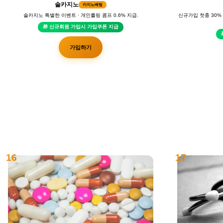
솔카지노
카지노베팅
솔카지노 특별한 이벤트 · 개인롤링 콤프 0.6% 지급.
신규가입 첫충 30% 
🎁 신규회원 가입시 가입쿠폰 지급
가입하기
16
17