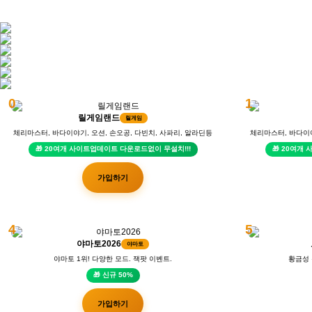
0
1
릴게임랜드
릴게임
체리마스터, 바다이야기, 오션, 손오공, 다빈치, 사파리, 알라딘등
체리마스터, 바다이야
🎁 20여개 사이트업데이트 다운로드없이 무설치!!!
🎁 20여개
가입하기
4
5
야마토2026
야마토
야마토 1위! 다양한 모드. 잭팟 이벤트.
황금성 
🎁 신규 50%
가입하기