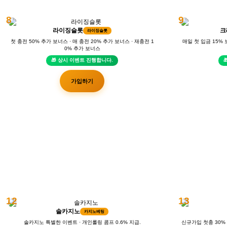
8
9
라이징슬롯
크
라이징슬롯
첫 충전 50% 추가 보너스 · 매 충전 20% 추가 보너스 · 재충전 1
매일 첫 입금 15% 
0% 추가 보너스
🎁 상시 이벤트 진행합니다.
가입하기
12
13
솔카지노
카지노베팅
솔카지노 특별한 이벤트 · 개인롤링 콤프 0.6% 지급.
신규가입 첫충 30% 