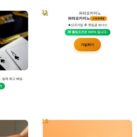
11
파라오카지노
스포츠베팅
★신규가입 후 첫입금 보너스
🎁 롤링조건은 500% 입니다.
가입하기
 업계 최고 배당.
)
15