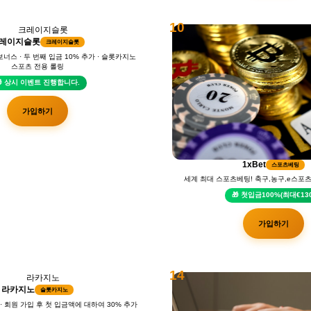
10
레이지슬롯
크레이지슬롯
보너스 · 두 번째 입금 10% 추가 · 슬롯카지노
스포츠 전용 롤링
🎁 상시 이벤트 진행합니다.
가입하기
1xBet
스포츠베팅
세계 최대 스포츠베팅! 축구,농구,e스포츠.
🎁 첫입금100%(최대€130
가입하기
14
라카지노
슬롯카지노
· 회원 가입 후 첫 입금액에 대하여 30% 추가