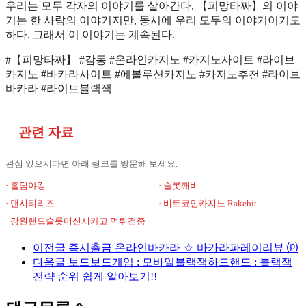
우리는 모두 각자의 이야기를 살아간다. 【피망타짜】의 이야
기는 한 사람의 이야기지만, 동시에 우리 모두의 이야기이기도
하다. 그래서 이 이야기는 계속된다.
#【피망타짜】 #감동 #온라인카지노 #카지노사이트 #라이브
카지노 #바카라사이트 #에볼루션카지노 #카지노추천 #라이브
바카라 #라이브블랙잭
️ 관련 자료
관심 있으시다면 아래 링크를 방문해 보세요.
· 홀덤야킹
· 슬롯깨비
· 맨시티리즈
· 비트코인카지노 Rakebit
· 강원랜드슬롯머신시카고 먹튀검증
이전글
즉시출금 온라인바카라 ☆ 바카라파레이리뷰 ⒫
다음글
보드보드게임 : 모바일블랙잭하드핸드 : 블랙잭
전략 순위 쉽게 알아보기!!