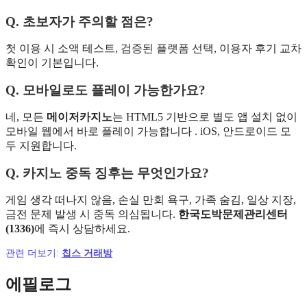
Q. 초보자가 주의할 점은?
첫 이용 시 소액 테스트, 검증된 플랫폼 선택, 이용자 후기 교차
확인이 기본입니다.
Q. 모바일로도 플레이 가능한가요?
네, 모든
메이저카지노
는 HTML5 기반으로 별도 앱 설치 없이
모바일 웹에서 바로 플레이 가능합니다 . iOS, 안드로이드 모
두 지원합니다.
Q. 카지노 중독 징후는 무엇인가요?
게임 생각 떠나지 않음, 손실 만회 욕구, 가족 숨김, 일상 지장,
금전 문제 발생 시 중독 의심됩니다.
한국도박문제관리센터
(1336)
에 즉시 상담하세요.
관련 더보기:
칩스 거래방
에필로그