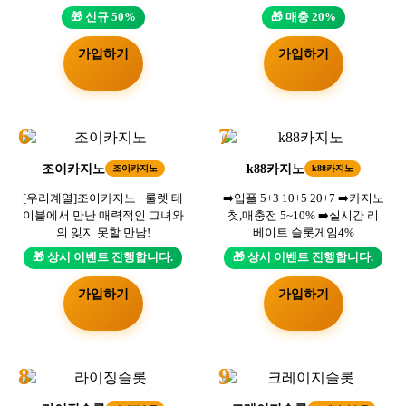
🎁 신규 50%
🎁 매충 20%
가입하기
가입하기
6
7
조이카지노
k88카지노
조이카지노
k88카지노
[우리계열]조이카지노 · 룰렛 테
➡️입플 5+3 10+5 20+7 ➡️카지노
이블에서 만난 매력적인 그녀와
첫,매충전 5~10% ➡️실시간 리
의 잊지 못할 만남!
베이트 슬롯게임4%
🎁 상시 이벤트 진행합니다.
🎁 상시 이벤트 진행합니다.
가입하기
가입하기
8
9