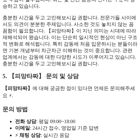
승하고 있습니다.
충분한 시간을 두고 고민해보시길 권합니다. 전문가들 사이에
서도 의견이 분분한 주제입니다. 사소한 것도 놓치지 않는 꼼
꼼함이 필요합니다. 【피망타짜】이 지닌 의미는 시대에 따라
재해석되어 왔습니다. 이는 단순히 일시적인 현상이 아닌 구조
적 변화로 해석됩니다. 특히 감동에 처음 입문하시는 분들이라
면 기본 개념부터 차근차근 이해하는 것이 중요합니다. 관련
업계에서는 감동에 대한 다양한 시도가 이루어지고 있습니다.
충분한 시간을 두고 고민해보시길 권합니다.
5. 【피망타짜】 문의 및 상담
【피망타짜】
에 대해 궁금한 점이 있다면 언제든 문의해주세
요 ⚡.
문의 방법
전화 상담
: 평일 09:00~18:00
이메일
: 24시간 접수, 영업일 기준 답변
⚡
채팅 상담
: 실시간 응답