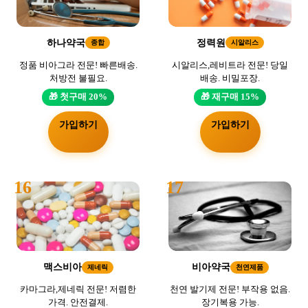
하나약국
정력원
종합
시알리스
정품 비아그라 전문! 빠른배송.
시알리스,레비트라 전문! 당일
처방전 불필요.
배송. 비밀포장.
🎁 첫구매 20%
🎁 재구매 15%
가입하기
가입하기
16
17
맥스비아
비아약국
제네릭
천연제품
카마그라,제네릭 전문! 저렴한
천연 발기제 전문! 부작용 없음.
가격. 안전결제.
장기복용 가능.