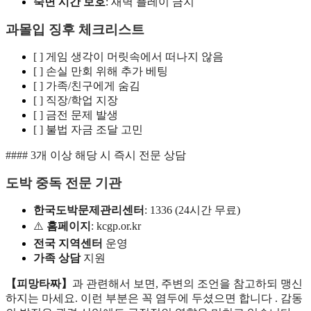
숙면 시간 보호
: 새벽 플레이 금지
과몰입 징후 체크리스트
[ ] 게임 생각이 머릿속에서 떠나지 않음
[ ] 손실 만회 위해 추가 베팅
[ ] 가족/친구에게 숨김
[ ] 직장/학업 지장
[ ] 금전 문제 발생
[ ] 불법 자금 조달 고민
#### 3개 이상 해당 시 즉시 전문 상담
도박 중독 전문 기관
한국도박문제관리센터
: 1336 (24시간 무료)
⚠️
홈페이지
: kcgp.or.kr
전국 지역센터
운영
가족 상담
지원
【피망타짜】
과 관련해서 보면, 주변의 조언을 참고하되 맹신
하지는 마세요. 이런 부분은 꼭 염두에 두셨으면 합니다 . 감동