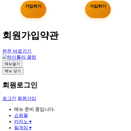
가입하기
가입하기
회원가입약관
본문 바로가기
메뉴열기
메뉴 닫기
회원로그인
로그인
회원가입
메뉴 준비 중입니다.
쇼핑몰
카지노 ▾
릴게임 ▾