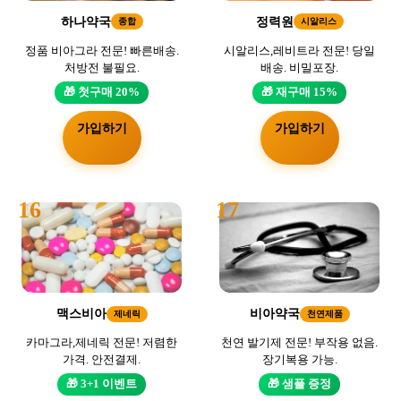
하나약국
정력원
종합
시알리스
정품 비아그라 전문! 빠른배송.
시알리스,레비트라 전문! 당일
처방전 불필요.
배송. 비밀포장.
🎁 첫구매 20%
🎁 재구매 15%
가입하기
가입하기
16
17
맥스비아
비아약국
제네릭
천연제품
카마그라,제네릭 전문! 저렴한
천연 발기제 전문! 부작용 없음.
가격. 안전결제.
장기복용 가능.
🎁 3+1 이벤트
🎁 샘플 증정