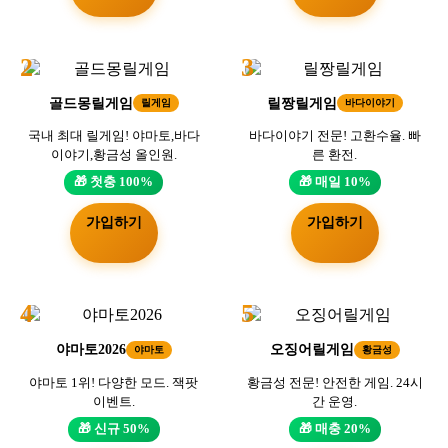
2
3
골드몽릴게임
릴짱릴게임
릴게임
바다이야기
국내 최대 릴게임! 야마토,바다
바다이야기 전문! 고환수율. 빠
이야기,황금성 올인원.
른 환전.
🎁 첫충 100%
🎁 매일 10%
가입하기
가입하기
4
5
야마토2026
오징어릴게임
야마토
황금성
야마토 1위! 다양한 모드. 잭팟
황금성 전문! 안전한 게임. 24시
이벤트.
간 운영.
🎁 신규 50%
🎁 매충 20%