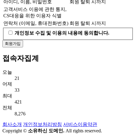
아이디, 이름, 비밀번호
회원 탈퇴 시까지
고객서비스 이용에 관한 통지,
CS대응을 위한 이용자 식별
연락처 (이메일, 휴대전화번호)
회원 탈퇴 시까지
개인정보 수집 및 이용의 내용에 동의합니다.
회원가입
접속자집계
오늘
21
어제
33
최대
421
전체
8,276
회사소개
개인정보처리방침
서비스이용약관
Copyright ©
소유하신 도메인.
All rights reserved.