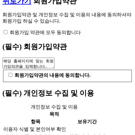
뒤로가기
회원가입약관
회원가입약관 및 개인정보 수집 및 이용의 내용에 동의하셔야
회원가입 하실 수 있습니다.
회원가입 약관에 모두 동의합니다
(필수) 회원가입약관
회원가입약관의 내용에 동의합니다.
(필수) 개인정보 수집 및 이용
개인정보 수집 및 이용
목적
항목
보유기간
이용자 식별 및 본인여부 확인