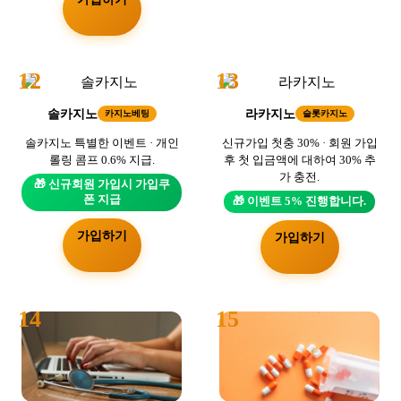
12
13
솔카지노
라카지노
카지노베팅
슬롯카지노
솔카지노 특별한 이벤트 · 개인
신규가입 첫충 30% · 회원 가입
롤링 콤프 0.6% 지급.
후 첫 입금액에 대하여 30% 추
가 충전.
🎁 신규회원 가입시 가입쿠
폰 지급
🎁 이벤트 5% 진행합니다.
가입하기
가입하기
14
15