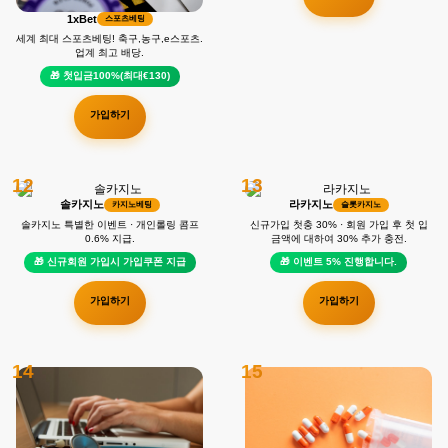
1xBet
스포츠베팅
세계 최대 스포츠베팅! 축구,농구,e스포츠.
업계 최고 배당.
🎁 첫입금100%(최대€130)
가입하기
12
13
솔카지노
라카지노
카지노베팅
슬롯카지노
솔카지노 특별한 이벤트 · 개인롤링 콤프
신규가입 첫충 30% · 회원 가입 후 첫 입
0.6% 지급.
금액에 대하여 30% 추가 충전.
🎁 신규회원 가입시 가입쿠폰 지급
🎁 이벤트 5% 진행합니다.
가입하기
가입하기
14
15