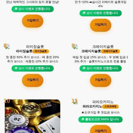
만난 매력적인 그녀와의 잊지 못할 만남!
전 5~10% ➡️실시간 리베이트 슬롯게임
4%
🎁 상시 이벤트 진행합니다.
🎁 상시 이벤트 진행합니다.
가입하기
가입하기
8
9
라이징슬롯
크레이지슬롯
라이징슬롯
크레이지슬롯
첫 충전 50% 추가 보너스 · 매 충전 20%
매일 첫 입금 15% 보너스 · 두 번째 입금 1
추가 보너스 · 재충전 10% 추가 보너스
0% 추가 · 슬롯카지노스포츠 전용 롤링
🎁 상시 이벤트 진행합니다.
🎁 상시 이벤트 진행합니다.
가입하기
가입하기
10
11
파라오카지노
스포츠베팅
★신규가입 후 첫입금 보너스
🎁 롤링조건은 500% 입니다.
가입하기