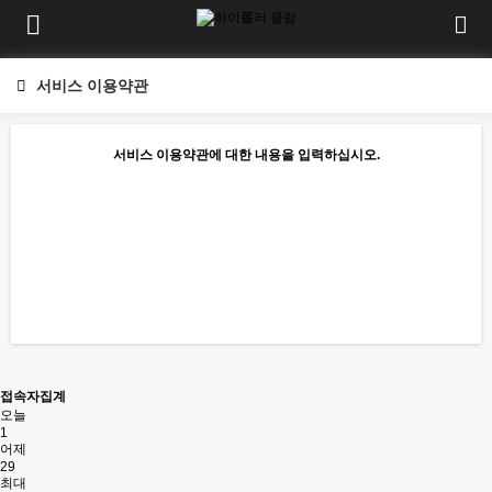
서비스 이용약관
서비스 이용약관에 대한 내용을 입력하십시오.
접속자집계
오늘
1
어제
29
최대