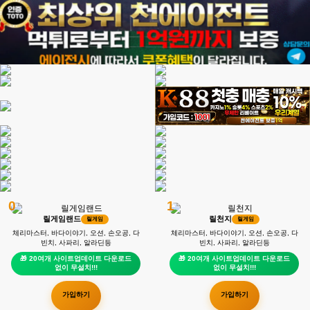
0
1
릴게임랜드
릴천지
릴게임
릴게임
체리마스터, 바다이야기, 오션, 손오공, 다
체리마스터, 바다이야기, 오션, 손오공, 다
빈치, 사파리, 알라딘등
빈치, 사파리, 알라딘등
🎁 20여개 사이트업데이트 다운로드
🎁 20여개 사이트업데이트 다운로드
없이 무설치!!!
없이 무설치!!!
가입하기
가입하기