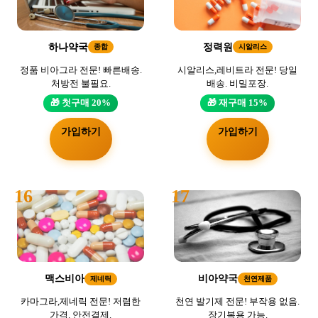
하나약국
정력원
종합
시알리스
정품 비아그라 전문! 빠른배송.
시알리스,레비트라 전문! 당일
처방전 불필요.
배송. 비밀포장.
🎁 첫구매 20%
🎁 재구매 15%
가입하기
가입하기
16
17
맥스비아
비아약국
제네릭
천연제품
카마그라,제네릭 전문! 저렴한
천연 발기제 전문! 부작용 없음.
가격. 안전결제.
장기복용 가능.