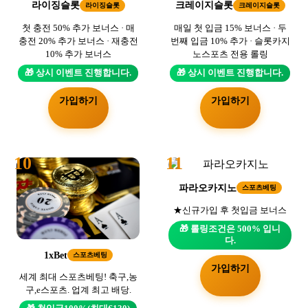
라이징슬롯
크레이지슬롯
라이징슬롯
크레이지슬롯
첫 충전 50% 추가 보너스 · 매
매일 첫 입금 15% 보너스 · 두
충전 20% 추가 보너스 · 재충전
번째 입금 10% 추가 · 슬롯카지
10% 추가 보너스
노스포츠 전용 롤링
🎁 상시 이벤트 진행합니다.
🎁 상시 이벤트 진행합니다.
가입하기
가입하기
10
11
파라오카지노
스포츠베팅
★신규가입 후 첫입금 보너스
🎁 롤링조건은 500% 입니
다.
1xBet
스포츠베팅
가입하기
세계 최대 스포츠베팅! 축구,농
구,e스포츠. 업계 최고 배당.