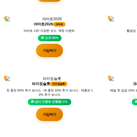
4
5
야마토2026
야마토
야마토 1위! 다양한 모드. 잭팟 이벤트.
황금성 
🎁 신규 50%
가입하기
8
9
라이징슬롯
크
라이징슬롯
첫 충전 50% 추가 보너스 · 매 충전 20% 추가 보너스 · 재충전 1
매일 첫 입금 15% 
0% 추가 보너스
🎁 상시 이벤트 진행합니다.
가입하기