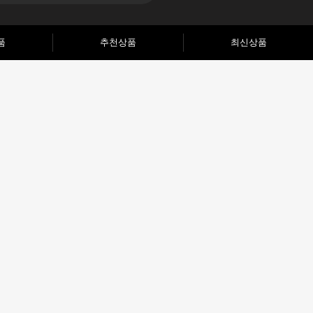
품
추천상품
최신상품