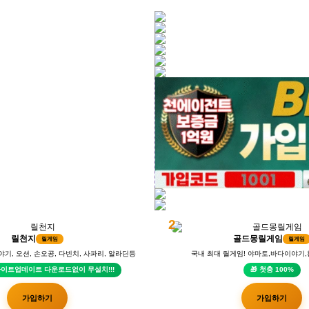
2
릴천지
골드몽릴게임
릴게임
릴게임
기, 오션, 손오공, 다빈치, 사파리, 알라딘등
국내 최대 릴게임! 야마토,바다이야기,
 사이트업데이트 다운로드없이 무설치!!!
🎁 첫충 100%
가입하기
가입하기