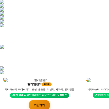
0
1
릴게임랜드
릴게임
체리마스터, 바다이야기, 오션, 손오공, 다빈치, 사파리, 알라딘등
체리마스터, 바다이야
🎁 20여개 사이트업데이트 다운로드없이 무설치!!!
🎁 20여개
가입하기