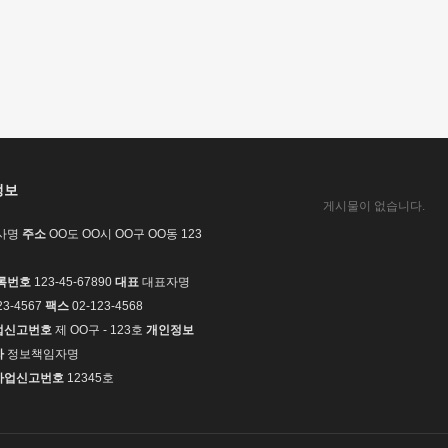
정보
게시물이 없습니다.
사명
주소
OO도 OO시 OO구 OO동 123
록번호
123-45-67890
대표
대표자명
23-4567
팩스
02-123-4568
업신고번호
제 OO구 - 123호
개인정보
자
정보책임자명
사업신고번호
12345호