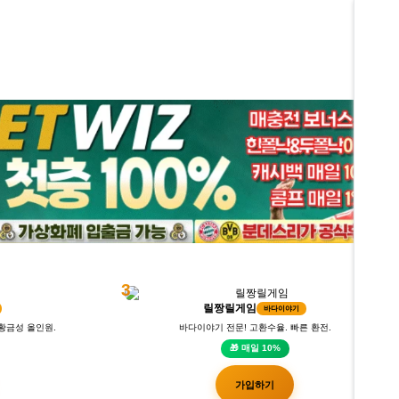
3
릴짱릴게임
바다이야기
황금성 올인원.
바다이야기 전문! 고환수율. 빠른 환전.
🎁 매일 10%
가입하기