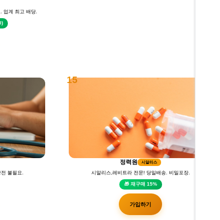
 업계 최고 배당.
)
15
정력원
시알리스
방전 불필요.
시알리스,레비트라 전문! 당일배송. 비밀포장.
🎁 재구매 15%
가입하기