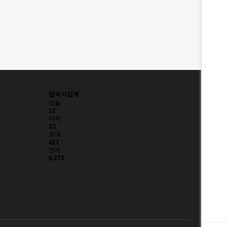
접속자집계
오늘
17
어제
33
최대
421
전체
8,272