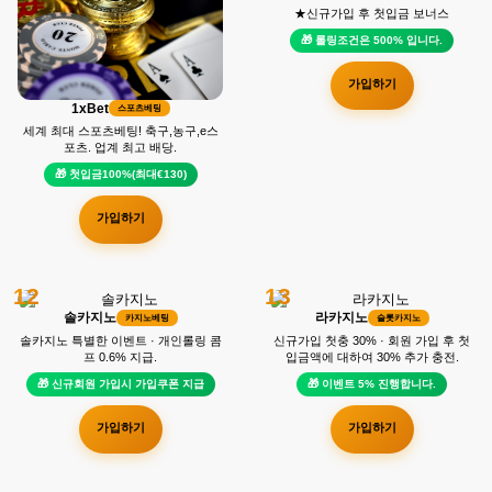
★신규가입 후 첫입금 보너스
🎁 롤링조건은 500% 입니다.
가입하기
1xBet
스포츠베팅
세계 최대 스포츠베팅! 축구,농구,e스
포츠. 업계 최고 배당.
🎁 첫입금100%(최대€130)
가입하기
12
13
솔카지노
라카지노
카지노베팅
슬롯카지노
솔카지노 특별한 이벤트 · 개인롤링 콤
신규가입 첫충 30% · 회원 가입 후 첫
프 0.6% 지급.
입금액에 대하여 30% 추가 충전.
🎁 신규회원 가입시 가입쿠폰 지급
🎁 이벤트 5% 진행합니다.
가입하기
가입하기